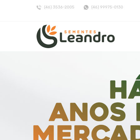
(46) 3536-2005
(46) 99975-0130