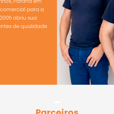
inhos, Paraná em
 comercial para a
2005 abriu sua
ntes de qualidade
Parceiros