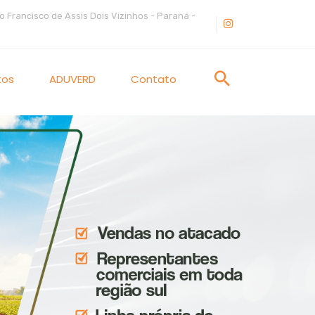
o Francisco de Assis Dois Vizinhos - Paraná -
tos
ADUVERD
Contato